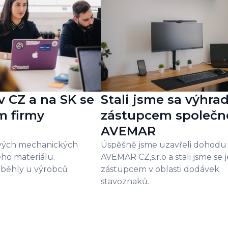
v CZ a na SK se
Stali jsme sa výhra
m firmy
zástupcem společn
AVEMAR
vých mechanických
Úspěšně jsme uzavřeli dohodu 
ho materiálu.
AVEMAR CZ,s.r.o a stali jsme se j
běhly u výrobců
zástupcem v oblasti dodávek
stavoznaků.