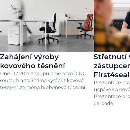
Zahájení výroby
Střetnutí 
kovového těsnění
zástupce
First4seal
Dne 1.12.2017 zakupujeme první CNC
soustuh a začínáme vyrábět kovové
Prezentace no
těsnění, zejména hřebenové těsnění.
ucpávek a nové
Prezentace pro
čerpadel.