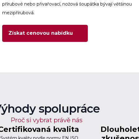
přírubové nebo přivařovací, nožová šoupátka bývají většinou
mezipřírubová.
Získat cenovou nabídku
ýhody spolupráce
Proč si vybrat právě nás
Certifikovaná kvalita
Dlouhole
zkušenos
Systém kvality podle normy EN ISO