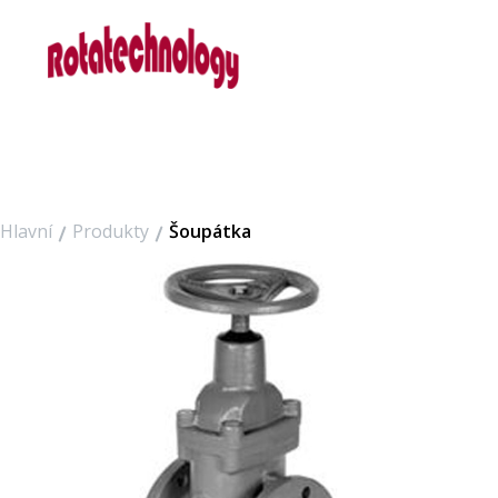
Přeskočit
na
obsah
Hlavní
Produkty
Šoupátka