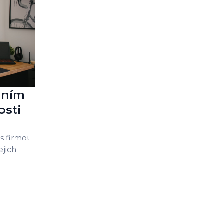
dním
osti
s firmou
ejich