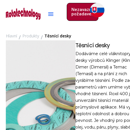
Přeskočit
Nezavazný
na
požadavek
obsah
Hlavní
Produkty
Těsnící desky
Těsnící desky
Dodáváme celé vláknitopr
desky výrobců Klinger (Kling
Dimer (Dimersil) a Temac
(Temasil) a na přání z nich
vyrábíme těsnění. Podle z
parametrů vám umíme vyb
vhodné těsnení. Roxil 400 
univerzální těsnící materiál
průmyslové aplikace. Má vy
teplotní odolnost a dobrou
pevnost. Je vhodný pro pou
olej, vodu, páru, plyny, slab