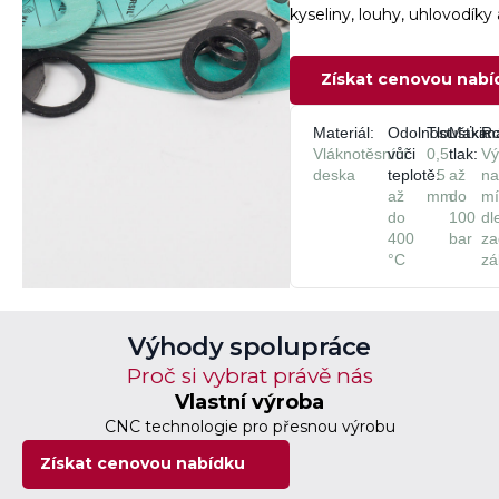
kyseliny, louhy, uhlovodíky 
Získat cenovou nabí
Materiál:
Odolnost
Tloušťka:
Maximá
Ro
Vláknotěsnící
vůči
0,5
tlak:
Vý
deska
teplotě:
- 5
až
n
až
mm
do
mí
do
100
dl
400
bar
za
°C
zá
Výhody spolupráce
Proč si vybrat právě nás
Vlastní výroba
CNC technologie pro přesnou výrobu
Získat cenovou nabídku